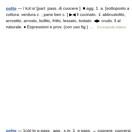
cotto
— / kɔt:o/ [part. pass. di cuocere ]. ■ agg. 1. a. [sottoposto a
cottura: verdura c. ; pane ben c. ] ▶◀ ‖ cucinato. ⇓ abbrustolito,
arrostito, arrosto, bollito, fritto, lessato, tostato. ◀▶ crudo. ‖ al
naturale. ● Espressioni e prov. (con uso fig.) …
Enciclopedia Italiana
cotto
— 1còt·to p.pass., agg., s.m. 1. p.pass. → cuocere, cuocersi