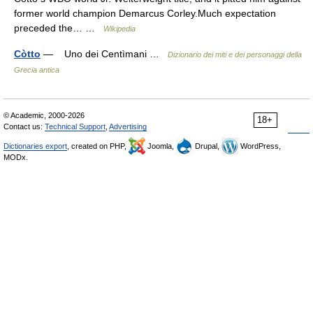
former world champion Demarcus Corley.Much expectation
preceded the… …
Wikipedia
Còtto
— Uno dei Centìmani …
Dizionario dei miti e dei personaggi della
Grecia antica
© Academic, 2000-2026
18+
Contact us:
Technical Support
,
Advertising
Dictionaries export
, created on PHP,
Joomla,
Drupal,
WordPress,
MODx.