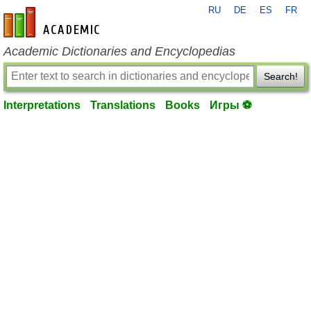
RU
DE
ES
FR
en-academic.com
Academic Dictionaries and Encyclopedias
Search!
Interpretations
Translations
Books
Игры ⚽