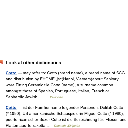
Look at other dictionaries:
Cotto
— may refer to: Cotto (brand name), a brand name of SCG
and distribution by EHOME.,jsc(Hanoi, Vietnam)about Sanitary
ware Fitting Ceramic tile Cotto (name), a surname common
amongst those of Spanish, Portuguese, Italian, French or
Sephardic Jewish… …
Wikipedia
Cotto
— ist der Familienname folgender Personen: Delilah Cotto
(* 1980), US amerikanische Schauspielerin Miguel Cotto (* 1980),
puerto ricanischer Boxer Cotto ist die Bezeichnung für: Fliesen und
Platten aus Terrakotta …
Deutsch Wikipedia