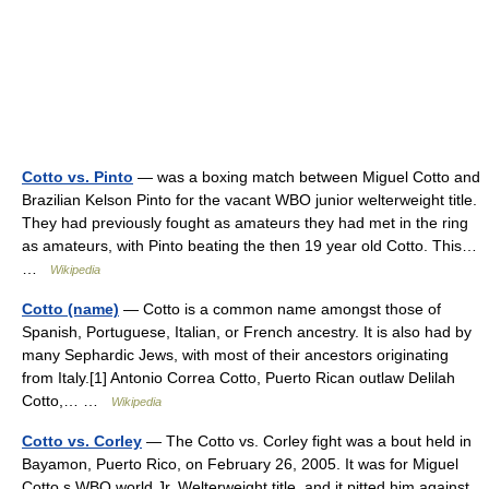
Cotto vs. Pinto
— was a boxing match between Miguel Cotto and
Brazilian Kelson Pinto for the vacant WBO junior welterweight title.
They had previously fought as amateurs they had met in the ring
as amateurs, with Pinto beating the then 19 year old Cotto. This…
…
Wikipedia
Cotto (name)
— Cotto is a common name amongst those of
Spanish, Portuguese, Italian, or French ancestry. It is also had by
many Sephardic Jews, with most of their ancestors originating
from Italy.[1] Antonio Correa Cotto, Puerto Rican outlaw Delilah
Cotto,… …
Wikipedia
Cotto vs. Corley
— The Cotto vs. Corley fight was a bout held in
Bayamon, Puerto Rico, on February 26, 2005. It was for Miguel
Cotto s WBO world Jr. Welterweight title, and it pitted him against