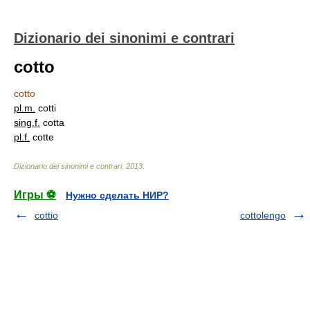
Dizionario dei sinonimi e contrari
cotto
cotto
pl.
m.
cotti
sing.
f.
cotta
pl.
f.
cotte
Dizionario dei sinonimi e contrari
.
2013
.
Игры ⚽
Нужно сделать НИР?
cottio
cottolengo