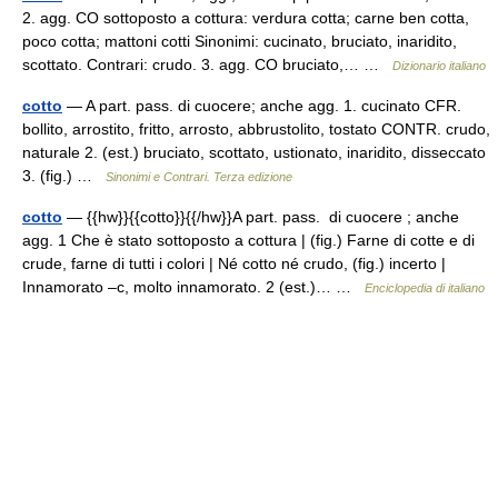
2. agg. CO sottoposto a cottura: verdura cotta; carne ben cotta,
poco cotta; mattoni cotti Sinonimi: cucinato, bruciato, inaridito,
scottato. Contrari: crudo. 3. agg. CO bruciato,… …
Dizionario italiano
cotto
— A part. pass. di cuocere; anche agg. 1. cucinato CFR.
bollito, arrostito, fritto, arrosto, abbrustolito, tostato CONTR. crudo,
naturale 2. (est.) bruciato, scottato, ustionato, inaridito, disseccato
3. (fig.) …
Sinonimi e Contrari. Terza edizione
cotto
— {{hw}}{{cotto}}{{/hw}}A part. pass. di cuocere ; anche
agg. 1 Che è stato sottoposto a cottura | (fig.) Farne di cotte e di
crude, farne di tutti i colori | Né cotto né crudo, (fig.) incerto |
Innamorato –c, molto innamorato. 2 (est.)… …
Enciclopedia di italiano